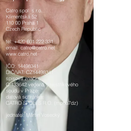
Catro spol. s r.o.
Klimentská 52
110 00 Praha 1
Czech Republic
tel:
+420 601 222 331
email:
catro@catro.net
www.catro.net
IČO:
14498341
DIČ/VAT: CZ14498341
spisová značka:
C 133642 vedená u rejstříkového
soudu v Praze.
datová schránka:
CATRO SPOL. S R.O. (mp6u7dz)
jednatel: Martin Vosecký