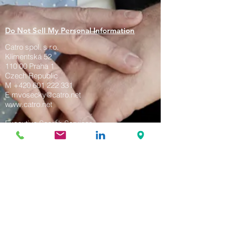
Do Not Sell My Personal Information
Catro spol. s r.o.
Klimentská 52
110 00 Praha 1
Czech Republic
M
+420 601 222 331
E mvosecky@catro.net
www.catro.net
Executive Search Services
IČO:
14498341
DIČ: CZ14498341
spisová značka: C 133642 vedená u
rejstříkového soudu v Praze.
datová schránka: CATRO SPOL. S R.O.
(mp6u7dz)
jednatel: Martin Vosecký