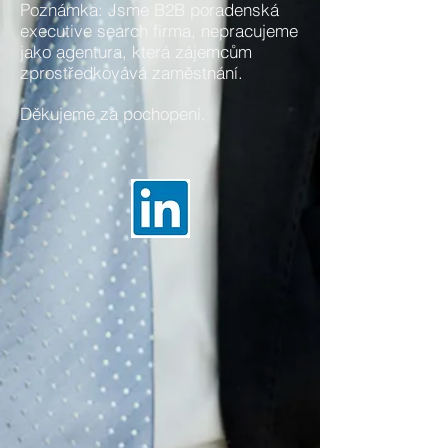
Poznámka: Jsme B2B poradenská
executive search firma, nepracujeme
jako agentura, která zájemcům
zprostředkovává zaměstnání.
Děkujeme za pochopení.