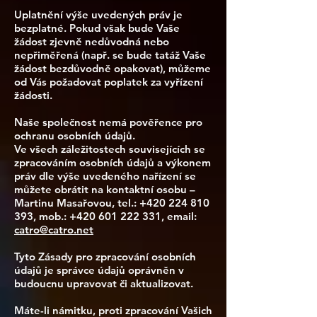
Uplatnění výše uvedených práv je
bezplatné. Pokud však bude Vaše
žádost zjevně nedůvodná nebo
nepřiměřená (např. se bude tatáž Vaše
žádost bezdůvodně opakovat), můžeme
od Vás požadovat poplatek za vyřízení
žádosti.
Naše společnost nemá pověřence pro
ochranu osobních údajů.
Ve všech záležitostech souvisejících se
zpracováním osobních údajů a výkonem
práv dle výše uvedeného nařízení se
můžete obrátit na kontaktní osobu –
Martinu Masařovou, tel.:
+420 224 810
393
, mob.:
+420 601 222 331
, email:
catro@catro.net
Tyto Zásady pro zpracování osobních
údajů je správce údajů oprávněn v
budoucnu upravovat či aktualizovat.
Máte-li námitku, proti zpracování Vašich