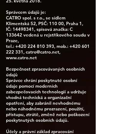
25. května 2018.
Správcem údajů je:
CATRO spol. s r.o., se sídlem
Klimentská 52, PSČ: 110 00, Praha 1,
IČ: 14498341, spisová značka: C
133642 vedená u rejstříkového soudu v
Praze,
tel.:
+420 224 810 393
, mob.:
+420 601
222 331
,
catro@catro.net
,
www.catro.net
Bezpečnost zpracovávaných osobních
údajů
Správce chrání poskytnuté osobní
údaje pomocí moderních
zabezpečovacích technologií a udržuje
vhodná technická a organizační
opatření, aby zabránil nevhodnému
nebo náhodnému prozrazení, použití,
přístupu, ztrátě, změně nebo poškození
poskytnutých osobních údajů.
Účely a právní základ zpracování