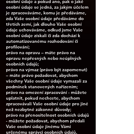
osobní údaje a pokud ano, pak o jaké
osobní údaje se jedná, za jakým účelem
je zpracováváme, komu je předáváme,
zda Vaše osobní údaje předáváme do
třetích zemí, jak dlouho Vaše osobní
údaje uchováváme, odkud jsme Vaše
osobní údaje získali či zda dochází k
automatizovanému rozhodování či
profilování;
právo na opravu – máte právo na
opravu nepřesných nebo neúplných
osobních údajů;
právo na výmaz (právo být zapomenut)
– máte právo požadovat, abychom
všechny Vaše osobní údaje vymazali za
podmínek stanovených nařízením;
právo na omezení zpracování - můžete
uplatnit, pokud nechcete, abychom
zpracovávali Vaše osobní údaje pro jiné
než nezbytné zákonné důvody;
právo na přenositelnost osobních údajů
- můžete požadovat, abychom předali
Vaše osobní údaje jinému Vámi
určenému správci osobních údajů,