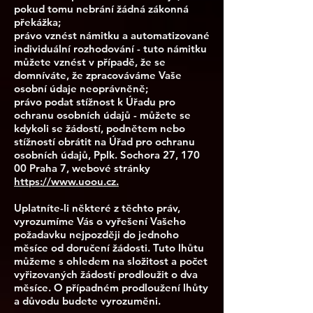
pokud tomu nebrání žádná zákonná
překážka;
právo vznést námitku a automatizované
individuální rozhodování - tuto námitku
můžete vznést v případě, že se
domníváte, že zpracováváme Vaše
osobní údaje neoprávněně;
právo podat stížnost k Úřadu pro
ochranu osobních údajů - můžete se
kdykoli se žádostí, podnětem nebo
stížností obrátit na Úřad pro ochranu
osobních údajů, Pplk. Sochora 27, 170
00 Praha 7, webové stránky
https://www.uoou.cz.
Uplatníte-li některé z těchto práv,
vyrozumíme Vás o vyřešení Vašeho
požadavku nejpozději do jednoho
měsíce od doručení žádosti. Tuto lhůtu
můžeme s ohledem na složitost a počet
vyřizovaných žádostí prodloužit o dva
měsíce. O případném prodloužení lhůty
a důvodu budete vyrozuměni.