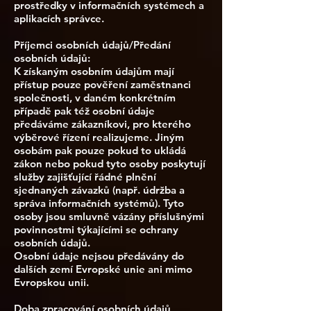
prostředky v informačních systémech a
aplikacích správce.
Příjemci osobních údajů/Předání
osobních údajů:
K získaným osobním údajům mají
přístup pouze pověření zaměstnanci
společnosti, v daném konkrétním
případě pak též osobní údaje
předáváme zákazníkovi, pro kterého
výběrové řízení realizujeme. Jiným
osobám pak pouze pokud to ukládá
zákon nebo pokud tyto osoby poskytují
služby zajišťující řádné plnění
sjednaných závazků (např. údržba a
správa informačních systémů). Tyto
osoby jsou smluvně vázány příslušnými
povinnostmi týkajícími se ochrany
osobních údajů.
Osobní údaje nejsou předávány do
dalších zemí Evropské unie ani mimo
Evropskou unii.
Doba zpracování osobních údajů