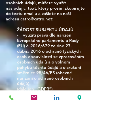
osobních údajů, můžete využít
následující text, který prosím zkopírujte
do textu emailu a zašlete na naši
adresu
catro@catro.net
:
ŽÁDOST SUBJEKTU ÚDAJŮ
- využití práva dle nařízení
Evropského parlamentu a Rady
(EU) č. 2016/679 ze dne 27.
dubna 2016 o ochraně fyzických
osob v souvislosti se zpracováním
osobních údajů a o volném
pohybu těchto údajů a o zrušení
směrnice 95/46/ES (obecné
nařízení o ochraně osobních
údajů)
(dále jen „GDPR“)
------------------------------------------------
------------------------------------
IDENTIFIKACE SUBJEKTU ÚDAJŮ
(žadatel)
Jméno a příjmení:
Datum narození: