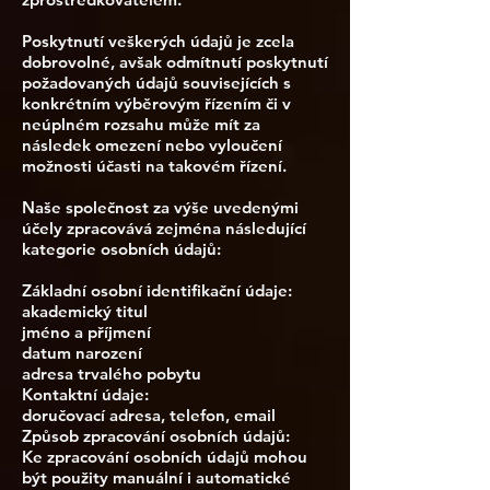
Poskytnutí veškerých údajů je zcela
dobrovolné, avšak odmítnutí poskytnutí
požadovaných údajů souvisejících s
konkrétním výběrovým řízením či v
neúplném rozsahu může mít za
následek omezení nebo vyloučení
možnosti účasti na takovém řízení.
Naše společnost za výše uvedenými
účely zpracovává zejména následující
kategorie osobních údajů:
Základní osobní identifikační údaje:
akademický titul
jméno a příjmení
datum narození
adresa trvalého pobytu
Kontaktní údaje:
doručovací adresa, telefon, email
Způsob zpracování osobních údajů:
Ke zpracování osobních údajů mohou
být použity manuální i automatické