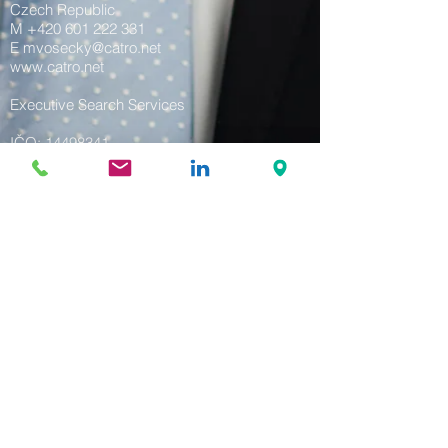
Czech Republic
M
+420 601 222 331
E mvosecky@catro.net
www.catro.net
Executive Search Services
IČO:
14498341
DIČ: CZ14498341
spisová značka: C 133642 vedená u
rejstříkového soudu v Praze.
datová schránka: CATRO SPOL. S R.O.
(mp6u7dz)
jednatel: Martin Vosecký
Přihlašte se k odběru blogů a
novinek