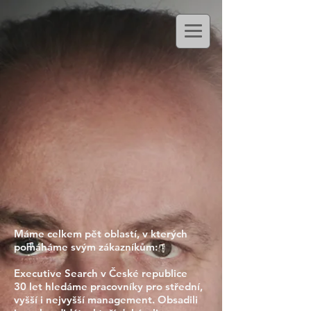
Máme celkem pět oblastí, v kterých
pomáháme svým zákazníkům:
Executive Search v České republice
30 let hledáme pracovníky pro střední,
vyšší i nejvyšší management. Obsadili