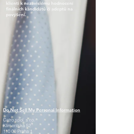
klienti k nezávislému hodnocení
finálních kandidátů či adeptů na
povýšení.
Do Not Sell My Personal Information
Catro spol. s r.o.
Klimentská 52
110 00 Praha 1