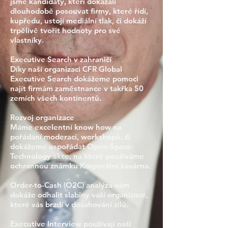
jsme kandidáty, kteří dokázali
dlouhodobě posouvat firmy, které řídí,
kupředu, ustojí mediální tlak, či dokáží
trpělivě tvořit hodnoty pro své
vlastníky.
Executive Search v zahraničí
Díky naší organizaci CFR Global
Executive Search dokážeme pomoci
najít firmám zaměstnance v takřka 50
zemích všech kontinentů.
Rozvoj organizace
Máme excelentní know how na
pořádání moderací, workshopů, či
dokážeme uspořádat Open-Space-
Technology akce, na které používáme
ochrannou známku Korporátní kavárna.
Order-to-Cash (O2C) analýza
vám
dokáže odhalit slabiny vaší organizace,
které vás brzdí v dosahování cílů.
Executive Interview
používají naši