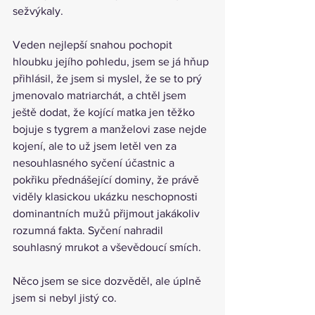
sežvýkaly.
Veden nejlepší snahou pochopit 
hloubku jejího pohledu, jsem se já hňup 
přihlásil, že jsem si myslel, že se to prý 
jmenovalo matriarchát, a chtěl jsem 
ještě dodat, že kojící matka jen těžko 
bojuje s tygrem a manželovi zase nejde 
kojení, ale to už jsem letěl ven za 
nesouhlasného syčení účastnic a 
pokřiku přednášející dominy, že právě 
viděly klasickou ukázku neschopnosti 
dominantních mužů přijmout jakákoliv 
rozumná fakta. Syčení nahradil 
souhlasný mrukot a vševědoucí smích.
Něco jsem se sice dozvěděl, ale úplně 
jsem si nebyl jistý co.