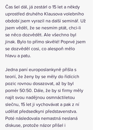
Čas šel dál, já zestárl o 15 let a někdy 
uprostřed druhého Klausova volebního 
období jsem vyrazil na další seminář. Už 
jsem věděl, že se nesmím ptát, chci-li 
se něco dozvědět. Ale všechno byl 
jinak. Bylo to přímo skvělé! Poprvé jsem 
se dozvěděl cosi, co alespoň mělo 
hlavu a patu.
Jedna paní europoslankyně přišla s 
teorií, že ženy by se měly do řídících 
pozic rovnou dosazovat, až by byl 
poměr 50:50. Dále, že by si firmy měly 
najít svou nadějnou osmnáctiletou 
slečnu, 15 let ji vychovávat a pak z ní 
udělat předsedkyni představenstva. 
Poté následovala nemastná neslaná 
diskuse, protože názor přišel i 