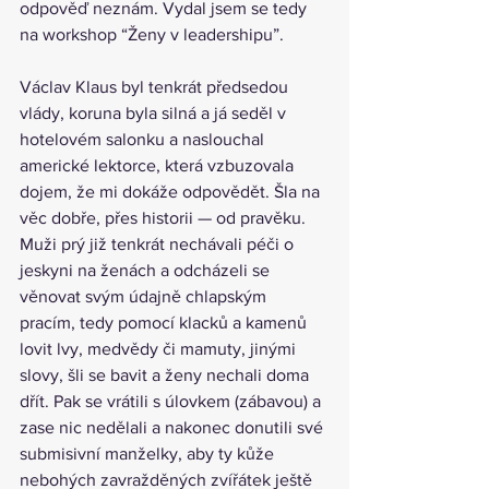
odpověď neznám. Vydal jsem se tedy 
na workshop “Ženy v leadershipu”.
Václav Klaus byl tenkrát předsedou 
vlády, koruna byla silná a já seděl v 
hotelovém salonku a naslouchal 
americké lektorce, která vzbuzovala 
dojem, že mi dokáže odpovědět. Šla na 
věc dobře, přes historii — od pravěku. 
Muži prý již tenkrát nechávali péči o 
jeskyni na ženách a odcházeli se 
věnovat svým údajně chlapským 
pracím, tedy pomocí klacků a kamenů 
lovit lvy, medvědy či mamuty, jinými 
slovy, šli se bavit a ženy nechali doma 
dřít. Pak se vrátili s úlovkem (zábavou) a 
zase nic nedělali a nakonec donutili své 
submisivní manželky, aby ty kůže 
nebohých zavražděných zvířátek ještě 