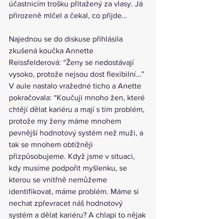
účastnicím trošku přitažený za vlasy. Já 
přirozeně mlčel a čekal, co přijde…
Najednou se do diskuse přihlásila 
zkušená koučka Annette 
Reissfelderová: “Ženy se nedostávají 
vysoko, protože nejsou dost flexibilní…” 
V aule nastalo vražedné ticho a Anette 
pokračovala: “Koučuji mnoho žen, které 
chtějí dělat kariéru a mají s tím problém, 
protože my ženy máme mnohem 
pevnější hodnotový systém než muži, a 
tak se mnohem obtížněji 
přizpůsobujeme. Když jsme v situaci, 
kdy musíme podpořit myšlenku, se 
kterou se vnitřně nemůžeme 
identifikovat, máme problém. Máme si 
nechat zpřevracet náš hodnotový 
systém a dělat kariéru? A chlapi to nějak 