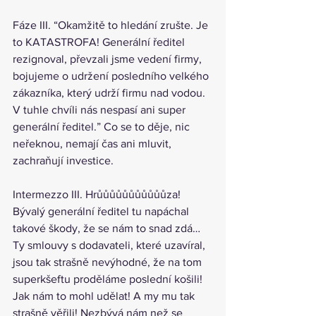
Fáze III. “Okamžitě to hledání zrušte. Je 
to KATASTROFA! Generální ředitel 
rezignoval, převzali jsme vedení firmy, 
bojujeme o udržení posledního velkého 
zákazníka, který udrží firmu nad vodou. 
V tuhle chvíli nás nespasí ani super 
generální ředitel.” Co se to děje, nic 
neřeknou, nemají čas ani mluvit, 
zachraňují investice.
Intermezzo III. Hrůůůůůůůůůůůza! 
Bývalý generální ředitel tu napáchal 
takové škody, že se nám to snad zdá… 
Ty smlouvy s dodavateli, které uzavíral, 
jsou tak strašně nevýhodné, že na tom 
superkšeftu proděláme poslední košili! 
Jak nám to mohl udělat! A my mu tak 
strašně věřili! Nezbývá nám než se 