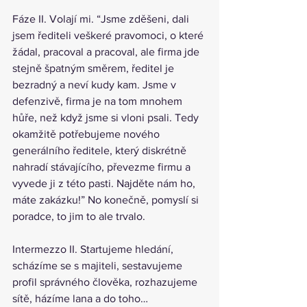
Fáze II. Volají mi. “Jsme zděšeni, dali 
jsem řediteli veškeré pravomoci, o které 
žádal, pracoval a pracoval, ale firma jde 
stejně špatným směrem, ředitel je 
bezradný a neví kudy kam. Jsme v 
defenzivě, firma je na tom mnohem 
hůře, než když jsme si vloni psali. Tedy 
okamžitě potřebujeme nového 
generálního ředitele, který diskrétně 
nahradí stávajícího, převezme firmu a 
vyvede ji z této pasti. Najděte nám ho, 
máte zakázku!” No konečně, pomyslí si 
poradce, to jim to ale trvalo.
Intermezzo II. Startujeme hledání, 
scházíme se s majiteli, sestavujeme 
profil správného člověka, rozhazujeme 
sítě, házíme lana a do toho…