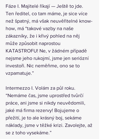
Fáze I. Majitelé říkají — Ještě to jde. 
Ten ředitel, co tam máme, je sice více 
než špatný, má však neuvěřitelné know-
how, má “takové vazby na naše 
zákazníky, že i křivý pohled na něj 
může způsobit naprostou 
KATASTROFU! Ne, v žádném případě 
nejsme jeho rukojmí, jsme jen seriózní 
investoři. Nic neměňme, ono se to 
vzpamatuje.”
Intermezzo I. Volám za půl roku. 
“Nemáme čas, jsme uprostřed tvůrčí 
práce, ani jsme si nikdy neuvědomili, 
jaké má firma rezervy! Bojujeme o 
přežití, je to ale krásný boj, sekáme 
náklady, jsme v těžké krizi. Zavolejte, až 
se z toho vysekáme.”