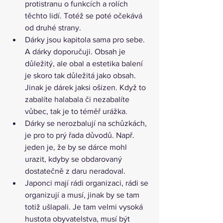
protistranu o funkcích a rolích 
těchto lidí. Totéž se poté očekává 
od druhé strany.
Dárky jsou kapitola sama pro sebe. 
A dárky doporučuji. Obsah je 
důležitý, ale obal a estetika balení 
je skoro tak důležitá jako obsah. 
Jinak je dárek jaksi ošizen. Když to 
zabalíte halabala či nezabalíte 
vůbec, tak je to téměř urážka.
Dárky se nerozbalují na schůzkách, 
je pro to prý řada důvodů. Např. 
jeden je, že by se dárce mohl 
urazit, kdyby se obdarovaný 
dostatečně z daru neradoval.
Japonci mají rádi organizaci, rádi se 
organizují a musí, jinak by se tam 
totiž ušlapali. Je tam velmi vysoká 
hustota obyvatelstva, musí být 