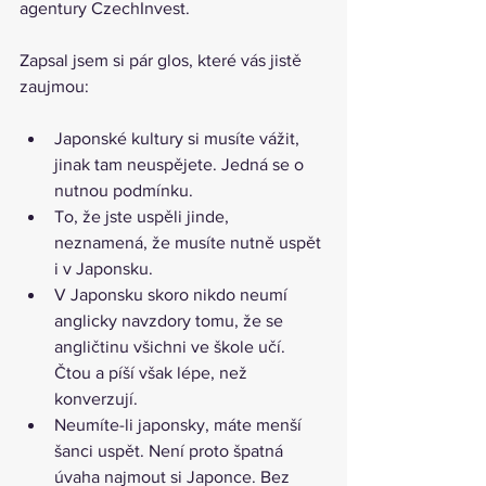
agentury CzechInvest.
Zapsal jsem si pár glos, které vás jistě 
zaujmou:
Japonské kultury si musíte vážit, 
jinak tam neuspějete. Jedná se o 
nutnou podmínku.
To, že jste uspěli jinde, 
neznamená, že musíte nutně uspět 
i v Japonsku.
V Japonsku skoro nikdo neumí 
anglicky navzdory tomu, že se 
angličtinu všichni ve škole učí. 
Čtou a píší však lépe, než 
konverzují.
Neumíte-li japonsky, máte menší 
šanci uspět. Není proto špatná 
úvaha najmout si Japonce. Bez 