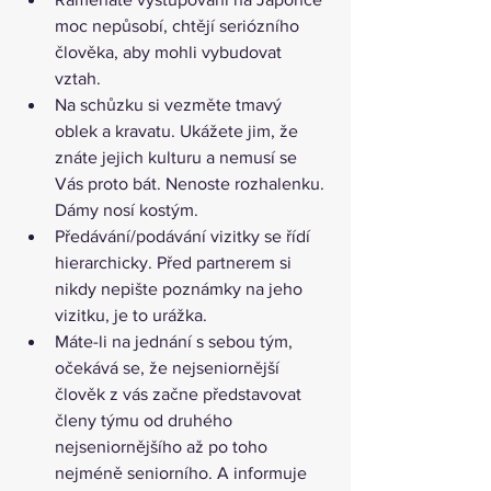
moc nepůsobí, chtějí seriózního 
člověka, aby mohli vybudovat 
vztah.
Na schůzku si vezměte tmavý 
oblek a kravatu. Ukážete jim, že 
znáte jejich kulturu a nemusí se 
Vás proto bát. Nenoste rozhalenku. 
Dámy nosí kostým.
Předávání/podávání vizitky se řídí 
hierarchicky. Před partnerem si 
nikdy nepište poznámky na jeho 
vizitku, je to urážka.
Máte-li na jednání s sebou tým, 
očekává se, že nejseniornější 
člověk z vás začne představovat 
členy týmu od druhého 
nejseniornějšího až po toho 
nejméně seniorního. A informuje 