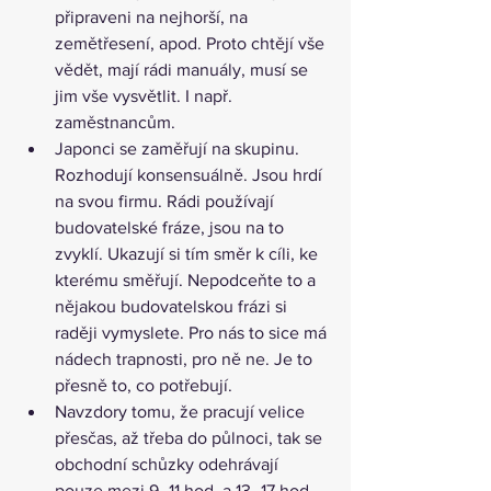
připraveni na nejhorší, na 
zemětřesení, apod. Proto chtějí vše 
vědět, mají rádi manuály, musí se 
jim vše vysvětlit. I např. 
zaměstnancům.
Japonci se zaměřují na skupinu. 
Rozhodují konsensuálně. Jsou hrdí 
na svou firmu. Rádi používají 
budovatelské fráze, jsou na to 
zvyklí. Ukazují si tím směr k cíli, ke 
kterému směřují. Nepodceňte to a 
nějakou budovatelskou frázi si 
raději vymyslete. Pro nás to sice má 
nádech trapnosti, pro ně ne. Je to 
přesně to, co potřebují.
Navzdory tomu, že pracují velice 
přesčas, až třeba do půlnoci, tak se 
obchodní schůzky odehrávají 
pouze mezi 9–11 hod. a 13–17 hod. 