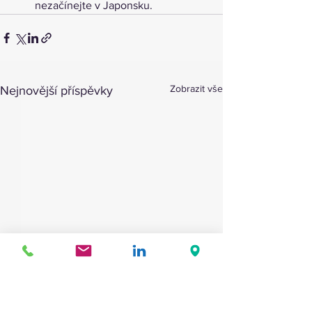
nezačínejte v Japonsku.
Zobrazit vše
Nejnovější příspěvky
Opravdu si myslíte, že
Je mi padesát a
vedete A-tým?
práci