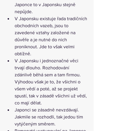
Japonce to v Japonsku stejně 
nepůjde.
V Japonsku existuje řada tradičních 
obchodních vazeb, jsou to 
zavedené vztahy založené na 
důvěře a je nutné do nich 
proniknout. Jde to však velmi 
obtížně.
V Japonsku i jednoznačné věci 
trvají dlouho. Rozhodování 
zdánlivě běhá sem a tam firmou. 
Výhodou však je to, že všichni o 
všem vědí a poté, až se projekt 
spustí, tak v zásadě všichni už vědí, 
co mají dělat.
Japonci se zásadně nevzdávají. 
Jakmile se rozhodli, tak jedou tím 
vytýčeným směrem.
Ramenaté vystupování na Japonce 